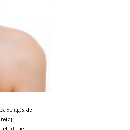
La cirugía de
reloj
el lifting