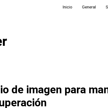
Inicio
General
S
r
o de imagen para ma
cuperación