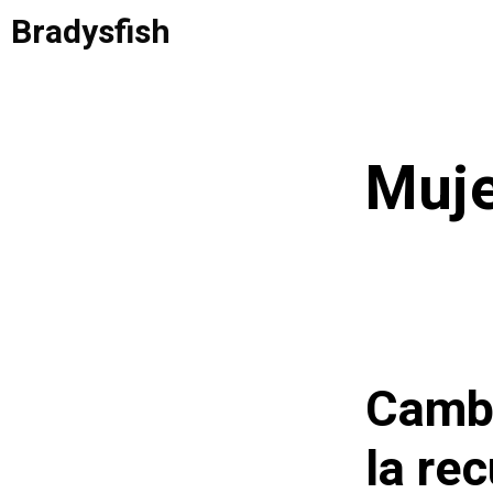
Saltar
Bradysfish
al
contenido
Muje
Cambi
la re