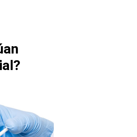
úan
ial?