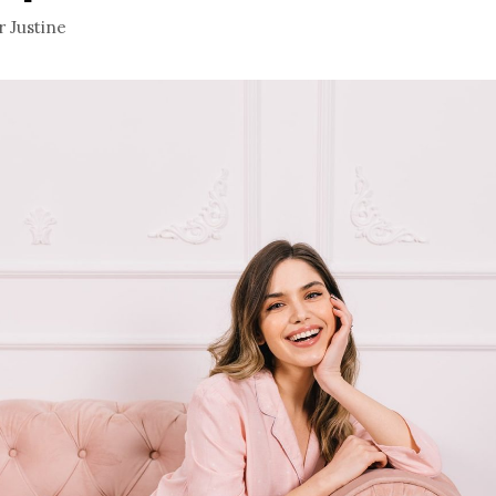
r
Justine