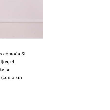
ás cómoda Si
jos, el
te la
(con o sin