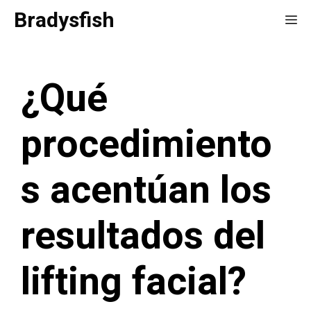
Saltar
Bradysfish
Me
al
contenido
¿Qué
procedimiento
s acentúan los
resultados del
lifting facial?