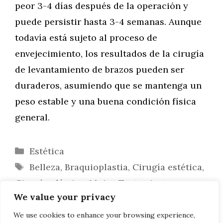
peor 3-4 días después de la operación y
puede persistir hasta 3-4 semanas. Aunque
todavía está sujeto al proceso de
envejecimiento, los resultados de la cirugía
de levantamiento de brazos pueden ser
duraderos, asumiendo que se mantenga un
peso estable y una buena condición física
general.
Categorías
Estética
Etiquetas
Belleza
,
Braquioplastia
,
Cirugía estética
,
Cirugía plástica
,
Mujer
,
Tratamientos
We value your privacy
estéticos
¿Qué es una blefaroplastia superior?
We use cookies to enhance your browsing experience,