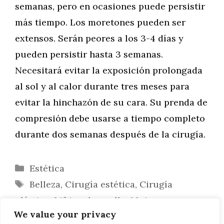
semanas, pero en ocasiones puede persistir
más tiempo. Los moretones pueden ser
extensos. Serán peores a los 3-4 días y
pueden persistir hasta 3 semanas.
Necesitará evitar la exposición prolongada
al sol y al calor durante tres meses para
evitar la hinchazón de su cara. Su prenda de
compresión debe usarse a tiempo completo
durante dos semanas después de la cirugía.
Categorías
Estética
Etiquetas
Belleza
,
Cirugía estética
,
Cirugía
plástica
,
Lifting de cuello
,
Mujer
,
We value your privacy
Tratamientos estéticos