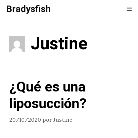
Saltar
Bradysfish
Me
al
contenido
Justine
¿Qué es una
liposucción?
20/10/2020
por
Justine