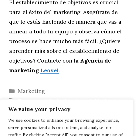
El establecimiento de objetivos es crucial
para el éxito del marketing. Asegúrate de
que lo estás haciendo de manera que vas a
alinear a todo tu equipo y observa cómo el
proceso se hace mucho más fácil. ¿Quiere
aprender más sobre el establecimiento de
objetivos? Contacte con la
Agencia de
marketing
Leovel
.
Categorías
Marketing
Etiquetas
Empresas
,
Marketing digital
,
Marketing
We value your privacy
online
,
Publicidad
El proceso creativo en marketing
We use cookies to enhance your browsing experience,
serve personalized ads or content, and analyze our
Tendencias en marketing
traffic. By clicking "Accept All", you consent to our use of