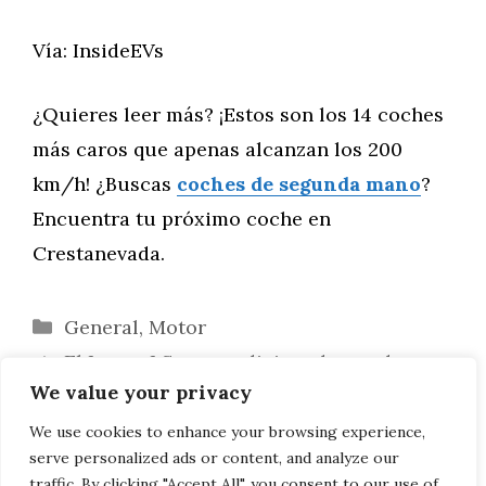
Vía: InsideEVs
¿Quieres leer más? ¡Estos son los 14 coches
más caros que apenas alcanzan los 200
km/h! ¿Buscas
coches de segunda mano
?
Encuentra tu próximo coche en
Crestanevada.
Categorías
General
,
Motor
El Lexus LS reacondicionado puede
We value your privacy
tomárselo con calma durante un tiempo
¡Sí! Ian Callum diseña el V12 Vanquish
We use cookies to enhance your browsing experience,
serve personalized ads or content, and analyze our
Shooting Brake
traffic. By clicking "Accept All", you consent to our use of