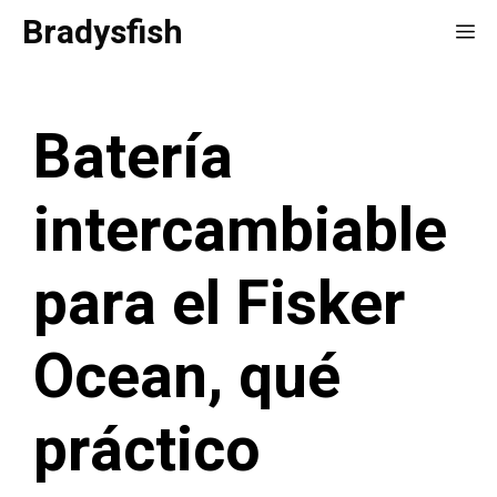
Saltar
Bradysfish
Me
al
contenido
Batería
intercambiable
para el Fisker
Ocean, qué
práctico