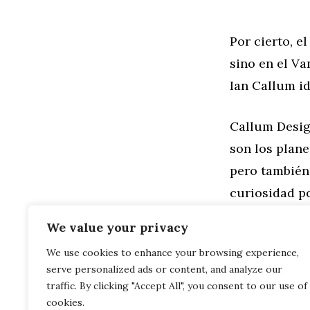
Por cierto, e
sino en el Va
Ian Callum i
Callum Design
son los plane
pero también
curiosidad p
tu próximo c
We value your privacy
We use cookies to enhance your browsing experience,
Categorías
General
,
Mo
serve personalized ads or content, and analyze our
Batería inte
Hay otro nue
traffic. By clicking "Accept All", you consent to our use of
cookies.