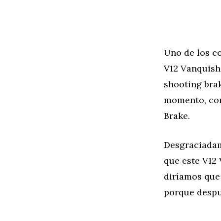
Uno de los co
V12 Vanquish 
shooting brak
momento, com
Brake.
Desgraciadam
que este V12
diríamos que 
porque despu