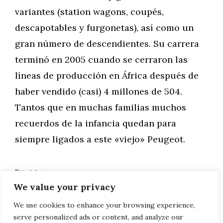
variantes (station wagons, coupés,
descapotables y furgonetas), así como un
gran número de descendientes. Su carrera
terminó en 2005 cuando se cerraron las
líneas de producción en África después de
haber vendido (casi) 4 millones de 504.
Tantos que en muchas familias muchos
recuerdos de la infancia quedan para
siempre ligados a este «viejo» Peugeot.
Categorías
Motor
We value your privacy
FORD ESCORT XR3
Cómo conmemorar a un ser querido con
We use cookies to enhance your browsing experience,
serve personalized ads or content, and analyze our
joyas de cremación