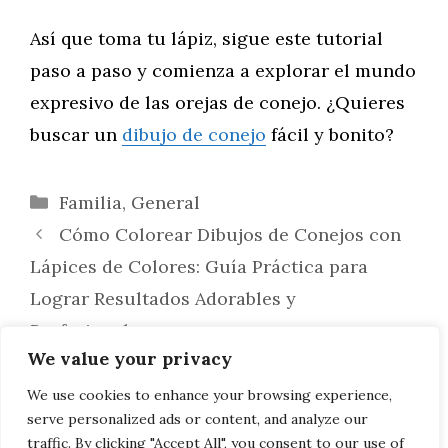
Así que toma tu lápiz, sigue este tutorial
paso a paso y comienza a explorar el mundo
expresivo de las orejas de conejo. ¿Quieres
buscar un
dibujo de conejo
fácil y bonito?
Categorías
Familia
,
General
Cómo Colorear Dibujos de Conejos con
Lápices de Colores: Guía Práctica para
Lograr Resultados Adorables y
Profesionales
We value your privacy
Cómo Dibujar un Conejo en Movimiento:
Captura la Energía y Dinamismo del Animal
We use cookies to enhance your browsing experience,
serve personalized ads or content, and analyze our
Más Veloz
traffic. By clicking "Accept All", you consent to our use of