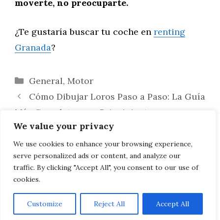
moverte, no preocuparte.
¿Te gustaría buscar tu coche en
renting
Granada
?
Categorías
General
,
Motor
Cómo Dibujar Loros Paso a Paso: La Guía
Más Completa para Principiante
We value your privacy
Conduce sin preocupaciones en
Granada: el renting de Crestanevada con
We use cookies to enhance your browsing experience,
serve personalized ads or content, and analyze our
seguro y mantenimiento incluidos
traffic. By clicking "Accept All", you consent to our use of
cookies.
Customize
Reject All
Accept All
AVISO LEGAL, POLITICA DE PRIVACIDAD, COOKIES