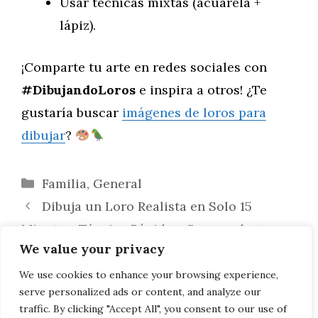
Usar técnicas mixtas (acuarela +
lápiz).
¡Comparte tu arte en redes sociales con
#DibujandoLoros
e inspira a otros! ¿Te
gustaría buscar
imágenes de loros para
dibujar
?
Categorías
Familia
,
General
Dibuja un Loro Realista en Solo 15
Minutos: Técnica Rápida y Sorprendente
We value your privacy
Di adiós a la ITV y a los papeleos: con el
renting de Crestanevada en Granada lo
We use cookies to enhance your browsing experience,
serve personalized ads or content, and analyze our
tienes todo al día
traffic. By clicking "Accept All", you consent to our use of