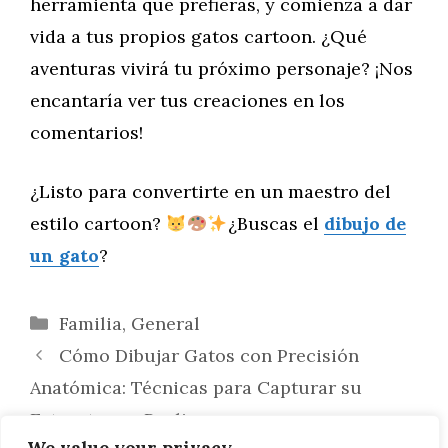
herramienta que prefieras, y comienza a dar
vida a tus propios gatos cartoon. ¿Qué
aventuras vivirá tu próximo personaje? ¡Nos
encantaría ver tus creaciones en los
comentarios!
¿Listo para convertirte en un maestro del
estilo cartoon?
¿Buscas el
dibujo de
un gato
?
Categorías
Familia
,
General
Cómo Dibujar Gatos con Precisión
Anatómica: Técnicas para Capturar su
Estructura y Realismo
We value your privacy