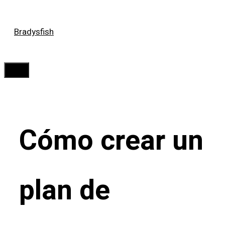
Saltar
Bradysfish
al
contenido
Menú
Cómo crear un
plan de