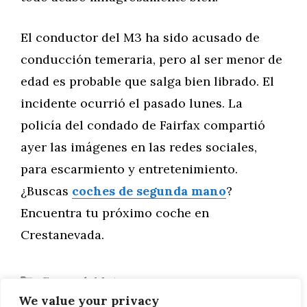
El conductor del M3 ha sido acusado de
conducción temeraria, pero al ser menor de
edad es probable que salga bien librado. El
incidente ocurrió el pasado lunes. La
policía del condado de Fairfax compartió
ayer las imágenes en las redes sociales,
para escarmiento y entretenimiento.
¿Buscas
coches de segunda mano
?
Encuentra tu próximo coche en
Crestanevada.
Categorías
General
,
Motor
We value your privacy
Hay otro nuevo equipo de F1 que quiere