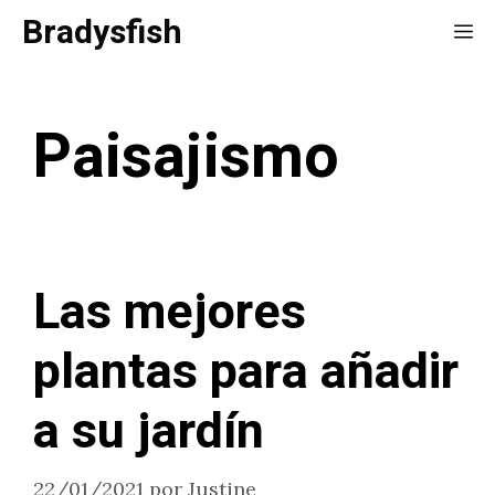
Saltar
Bradysfish
Me
al
contenido
Paisajismo
Las mejores
plantas para añadir
a su jardín
22/01/2021
por
Justine