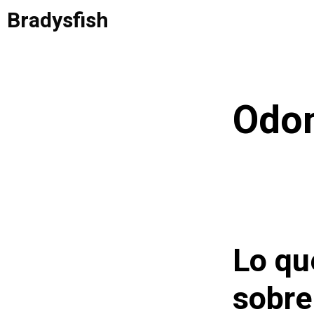
Saltar
Bradysfish
al
contenido
Odon
Lo qu
sobre