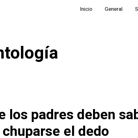
Inicio
General
S
tología
e los padres deben sa
 chuparse el dedo