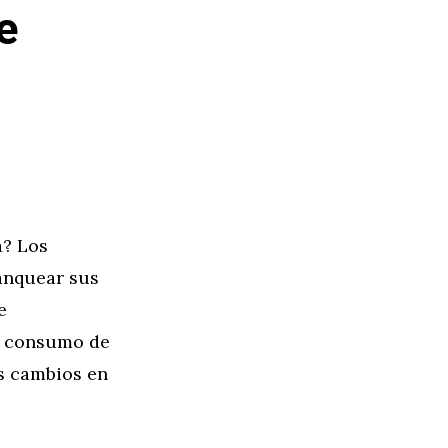
e
a? Los
anquear sus
e
l consumo de
s cambios en