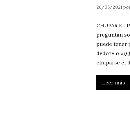
26/05/2021
po
CHUPAR EL P
preguntan sob
puede tener 
dedo?» o «¿Q
chuparse el 
Leer más