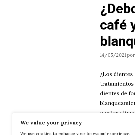
¿Debo
café 
blanq
14/05/2021
po
¿Los dientes
tratamientos
dientes de fo
blanqueamien
ciertos alim
los hábitos 
We value your privacy
We use cookies to enhance your browsing experience,