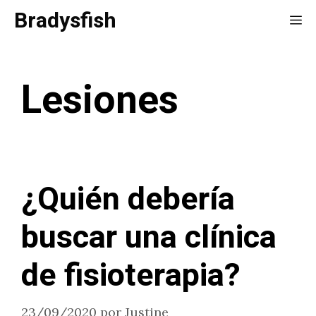
Saltar
Bradysfish
Me
al
contenido
Lesiones
¿Quién debería
buscar una clínica
de fisioterapia?
23/09/2020
por
Justine