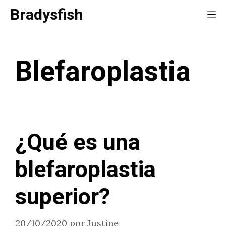
Saltar
Bradysfish
Me
al
contenido
Blefaroplastia
¿Qué es una
blefaroplastia
superior?
20/10/2020
por
Justine