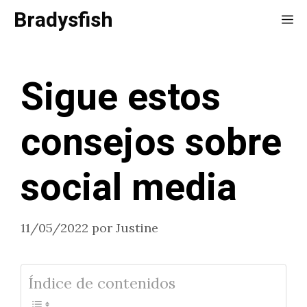
Saltar
Bradysfish
Me
al
contenido
Sigue estos
consejos sobre
social media
11/05/2022
por
Justine
Índice de contenidos