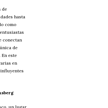
a de
iudades hasta
ido como
 entusiastas
ue conectan
 única de
. En este
rarias en
 influyentes
nsberg
sco, un lugar