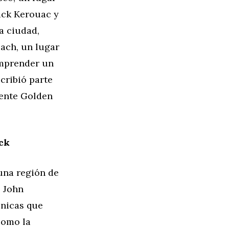
Jack Kerouac y
a ciudad,
ach, un lugar
emprender un
cribió parte
uente Golden
eck
 una región de
o John
énicas que
como la