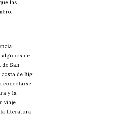
que las
mbro.
encia
e algunos de
a de San
 costa de Big
a conectarse
ra y la
n viaje
la literatura