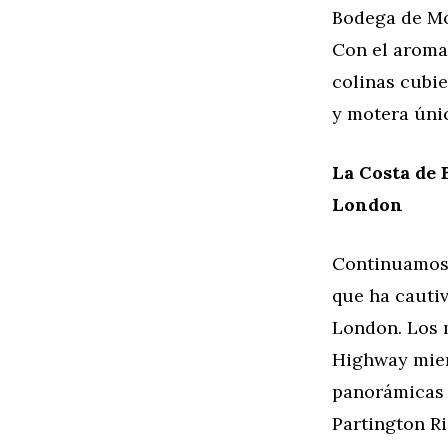
Bodega de Mon
Con el aroma 
colinas cubie
y motera úni
La Costa de 
London
Continuamos n
que ha cauti
London. Los m
Highway mien
panorámicas 
Partington Ri