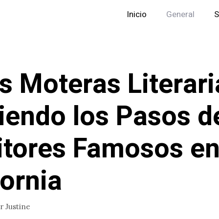
Inicio
General
S
s Moteras Literari
iendo los Pasos d
itores Famosos e
fornia
or
Justine