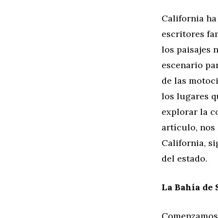
California ha
escritores fa
los paisajes 
escenario pa
de las motoci
los lugares q
explorar la c
artículo, nos
California, s
del estado.
La Bahía de 
Comenzamos n