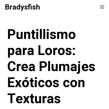
Saltar
Bradysfish
Me
al
contenido
Puntillismo
para Loros:
Crea Plumajes
Exóticos con
Texturas