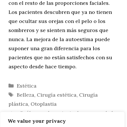
con el resto de las proporciones faciales.
Los pacientes descubren que ya no tienen
que ocultar sus orejas con el pelo o los
sombreros y se sienten más seguros que
nunca. La mejora de la autoestima puede
suponer una gran diferencia para los
pacientes que no están satisfechos con su
aspecto desde hace tiempo.
Categorías
Estética
Etiquetas
Belleza
,
Cirugía estética
,
Cirugía
plástica
,
Otoplastia
¿Cuáles son las principales causas de la
We value your privacy
alopecia?