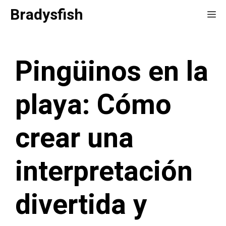
Saltar
Bradysfish
Me
al
contenido
Pingüinos en la
playa: Cómo
crear una
interpretación
divertida y