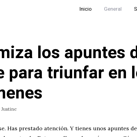
Inicio
General
S
miza los apuntes 
e para triunfar en 
menes
r
Justine
se. Has prestado atención. Y tienes unos apuntes de