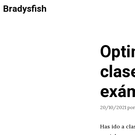
Saltar
Bradysfish
al
contenido
Opti
clas
exá
20/10/2021
po
Has ido a cla