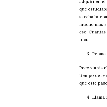
adquirí en el
que estudiab
sacaba buenas
mucho más se
eso. Cuantas
una.
Repasa
Recordarás e
tiempo de ree
que este paso
Llama 