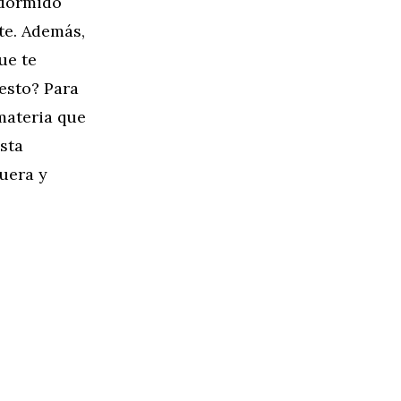
 dormido
te. Además,
ue te
esto? Para
materia que
sta
fuera y