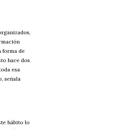
sorganizados,
ormación
n forma de
Esto hace dos
 toda esa
o, señala
te hábito lo