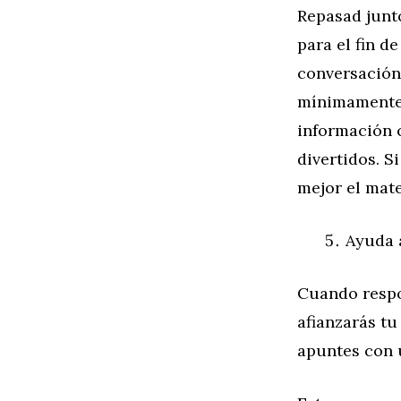
Repasad junt
para el fin 
conversación
mínimamente g
información 
divertidos. S
mejor el mate
Ayuda 
Cuando respo
afianzarás t
apuntes con 