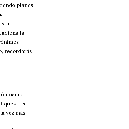
ciendo planes
na
sean
laciona la
crónimos
o, recordarás
 tú mismo
liques tus
na vez más.