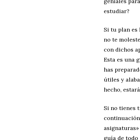
geniales par
estudiar?
Si tu plan es
no te molest
con dichos ap
Esta es una g
has preparad
útiles y alab
hecho, estará
Si no tienes 
continuación
asignaturas» 
guía de todo 