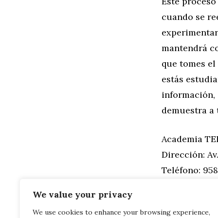
Este proceso 
cuando se re
experimentará
mantendrá co
que tomes el
estás estudi
información, 
demuestra a 
Academia TE
Dirección: Av
Teléfono: 958
Provincia: G
We value your privacy
We use cookies to enhance your browsing experience,
Categorías
General