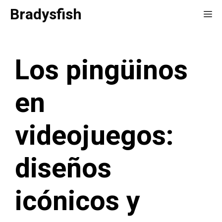
Saltar
Bradysfish
Me
al
contenido
Los pingüinos
en
videojuegos:
diseños
icónicos y