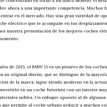
te concentrado en torno a un único modelo, el Rena
bre ahora a una importante competencia. Muchos f
entrar en el mercado. Hay una gran variedad de opc
che eléctrico que te acompañe en tus desplazamient
nes nuestra presentación de los mejores coches elé
 momento.
ales de 2013, el BMW i3 es un pionero de los coches
n su original diseño, que se distingue de la mayorí
tos de la marca, sigue siendo moderno en la actu
onvertirlo en un coche futurista con un interior m
ateriales nobles. Un enfoque opuesto al de algunos
 que permite al coche urbano seducir a muchos c