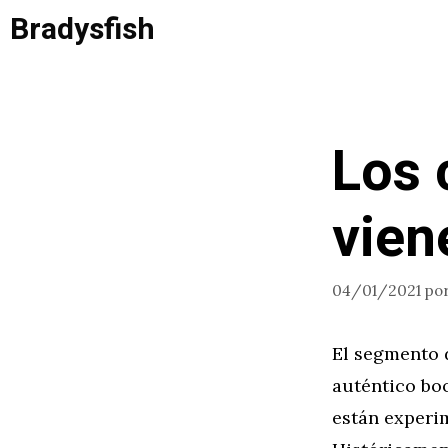
Saltar
Bradysfish
al
contenido
Los 
vien
04/01/2021
po
El segmento 
auténtico bo
están experi