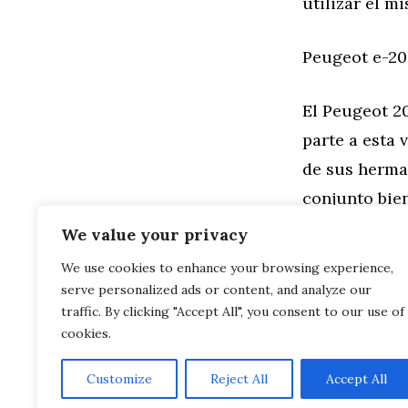
utilizar el 
Peugeot e-20
El Peugeot 20
parte a esta 
de sus herma
conjunto bien
We value your privacy
Categorías
General
We use cookies to enhance your browsing experience,
Etiquetas
Automoción
serve personalized ads or content, and analyze our
Siga estos 3
¿Coches die
traffic. By clicking "Accept All", you consent to our use of
cookies.
Customize
Reject All
Accept All