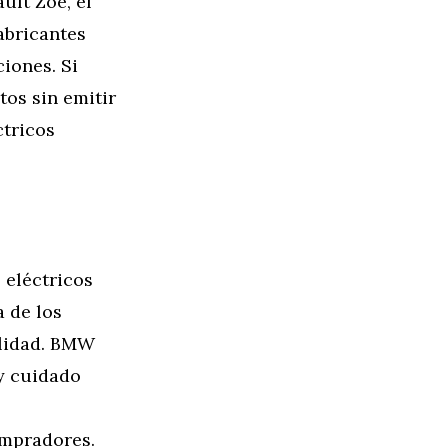
ult Zoé, el
abricantes
iones. Si
os sin emitir
ctricos
 eléctricos
a de los
alidad. BMW
uy cuidado
ompradores.