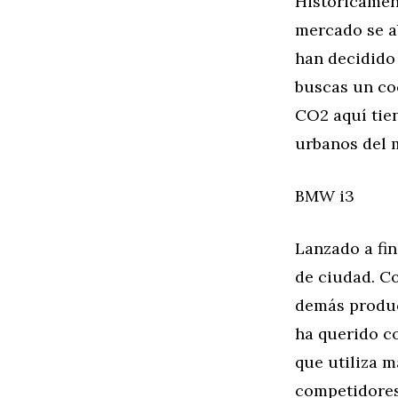
Históricamen
mercado se a
han decidido 
buscas un co
CO2 aquí tie
urbanos del
BMW i3
Lanzado a fin
de ciudad. Co
demás produc
ha querido c
que utiliza m
competidores