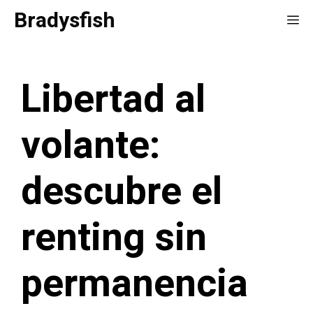
Saltar
Bradysfish
Me
al
contenido
Libertad al
volante:
descubre el
renting sin
permanencia