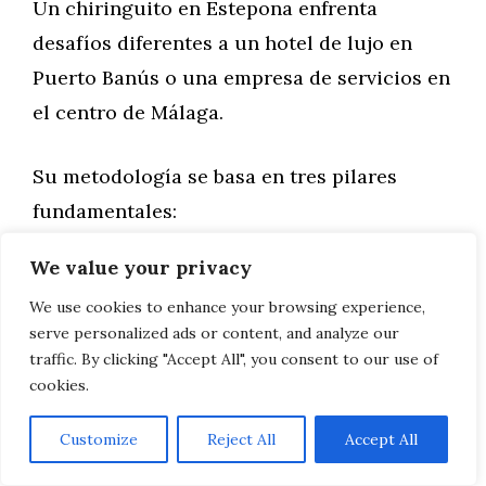
Un chiringuito en Estepona enfrenta
desafíos diferentes a un hotel de lujo en
Puerto Banús o una empresa de servicios en
el centro de Málaga.
Su metodología se basa en tres pilares
fundamentales:
We value your privacy
Análisis contextual profundo
: Evaluación
We use cookies to enhance your browsing experience,
exhaustiva del ecosistema digital local,
serve personalized ads or content, and analyze our
incluyendo competencia directa e indirecta,
traffic. By clicking "Accept All", you consent to our use of
comportamiento estacional del público
cookies.
objetivo y oportunidades específicas del
Customize
Reject All
Accept All
sector.