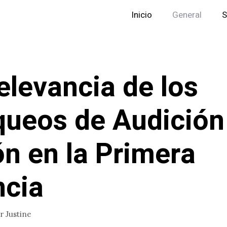
Inicio
General
S
elevancia de los
ueos de Audición
ón en la Primera
ncia
or
Justine