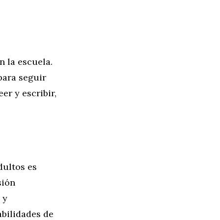
n la escuela.
para seguir
er y escribir,
dultos es
sión
 y
abilidades de