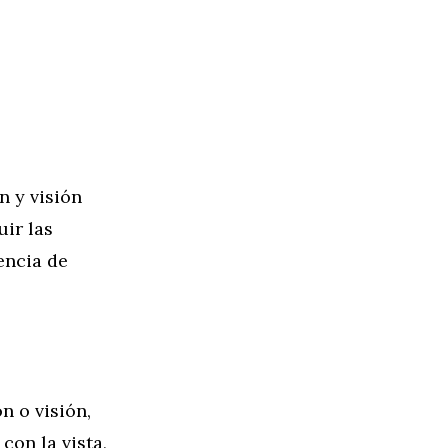
n y visión
uir las
encia de
n o visión,
con la vista,