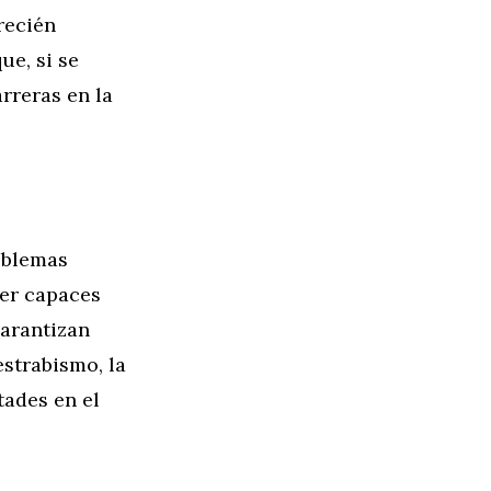
recién
ue, si se
rreras en la
oblemas
ser capaces
garantizan
strabismo, la
tades en el