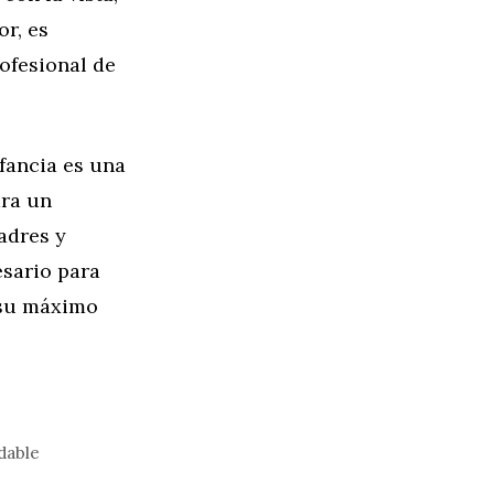
or, es
ofesional de
fancia es una
ara un
padres y
esario para
 su máximo
udable