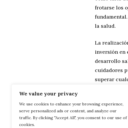
frotarse los 
fundamental. 
la salud.
La realizació
inversión en 
desarrollo sa
cuidadores p
superar cual
potencial en 
We value your privacy
We use cookies to enhance your browsing experience,
Categorías
Familia
,
Gen
serve personalized ads or content, and analyze our
Redes Social
Armonizando 
traffic. By clicking "Accept All", you consent to our use of
cookies.