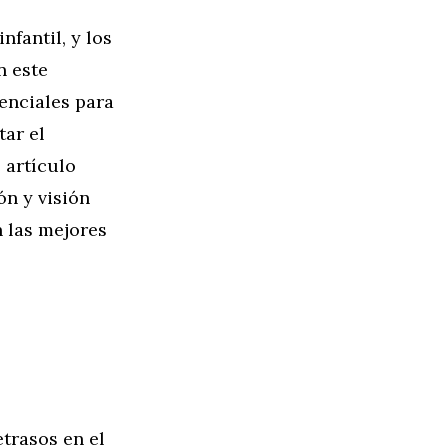
fantil, y los
n este
enciales para
ar el
 artículo
ón y visión
n las mejores
trasos en el