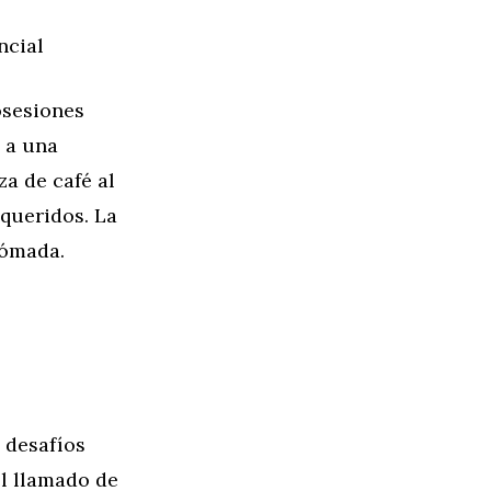
ncial
osesiones
e a una
za de café al
queridos. La
nómada.
 desafíos
el llamado de