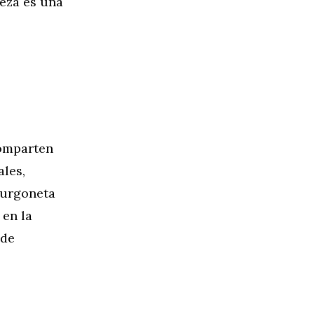
leza es una
comparten
ales,
furgoneta
 en la
 de