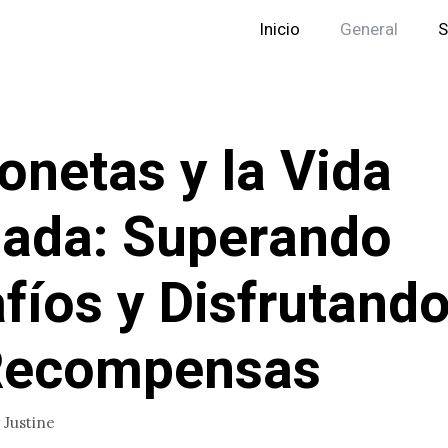
Inicio
General
S
onetas y la Vida
ada: Superando
fíos y Disfrutand
 Recompensas
r
Justine