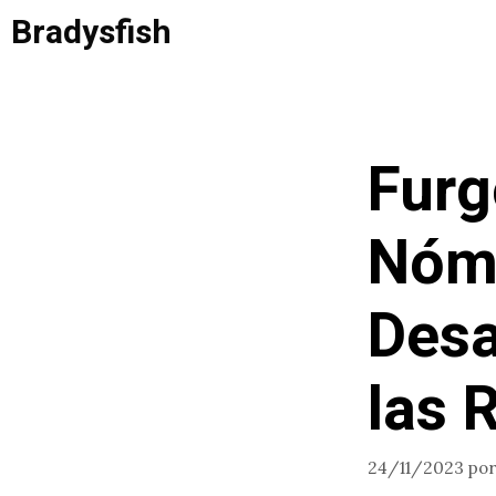
Saltar
Bradysfish
al
contenido
Furg
Nóm
Desa
las
24/11/2023
po