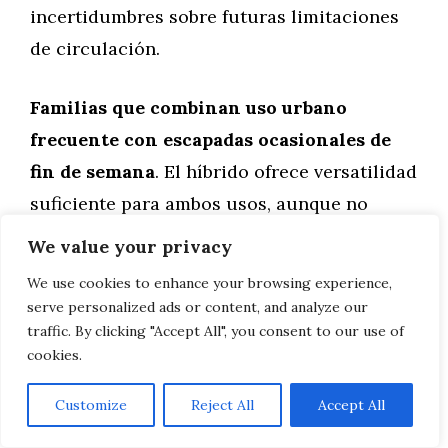
incertidumbres sobre futuras limitaciones
de circulación.
Familias que combinan uso urbano
frecuente con escapadas ocasionales de
fin de semana
. El híbrido ofrece versatilidad
suficiente para ambos usos, aunque no
alcance la eficiencia del diésel en autopista.
We value your privacy
We use cookies to enhance your browsing experience,
Quienes buscan minimizar el
serve personalized ads or content, and analyze our
mantenimiento y la visita al taller
. La
traffic. By clicking "Accept All", you consent to our use of
cookies.
menor exigencia mecánica y los intervalos
de servicio más espaciados representan
Customize
Reject All
Accept All
comodidad y ahorro.