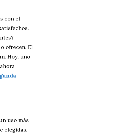
s con el
satisfechos.
antes?
o ofrecen. El
an. Hoy, uno
 ahora
egunda
 un uso más
e elegidas.