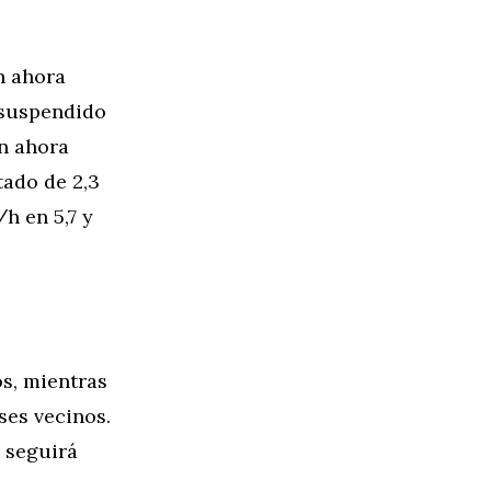
n ahora
 suspendido
n ahora
tado de 2,3
h en 5,7 y
os, mientras
ses vecinos.
 seguirá