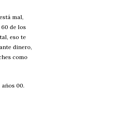
está mal,
 60 de los
al, eso te
ante dinero,
oches como
 años 00.