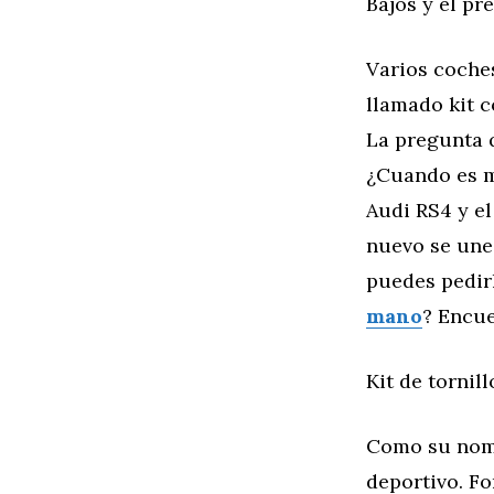
Bajos y el pr
Varios coches
llamado kit c
La pregunta q
¿Cuando es m
Audi RS4 y e
nuevo se une 
puedes pedir
mano
? Encue
Kit de tornill
Como su nomb
deportivo. F