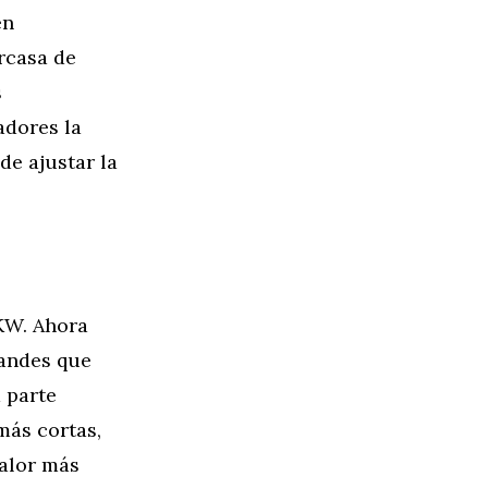
en
rcasa de
s
adores la
de ajustar la
 KW. Ahora
andes que
 parte
más cortas,
calor más