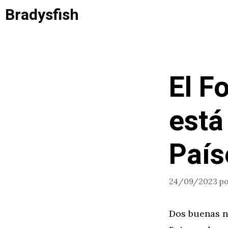
Saltar
Bradysfish
al
contenido
El F
está
País
24/09/2023
p
Dos buenas no