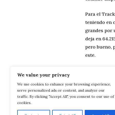
Para el Track
teniendo en c
grandes por u
deja en 64.21
pero bueno, 
este.
¿Quieres leer
We value your privacy
We use cookies to enhance your browsing experience,
Categorías
General
,
Mo
serve personalized ads or content, and analyze our
Gana: Porsc
Este es el A
traffic. By clicking "Accept All", you consent to our use of
cookies.