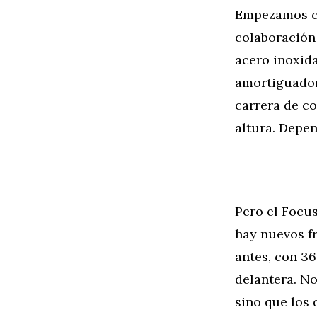
Empezamos co
colaboración
acero inoxid
amortiguador
carrera de co
altura. Depe
Pero el Focu
hay nuevos f
antes, con 3
delantera. No
sino que los 