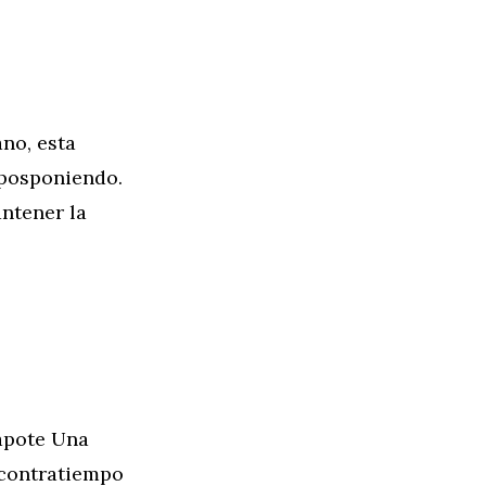
no, esta
 posponiendo.
antener la
Capote Una
 contratiempo