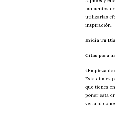
rápidos y efi
momentos crí
utilizarlas e
inspiración.
Inicia Tu D
Citas para 
«Empieza dond
Esta cita es 
que tienes en
poner esta c
verla al come