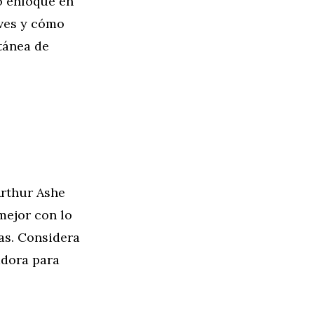
o enfoque en
eves y cómo
ntánea de
Arthur Ashe
mejor con lo
as. Considera
adora para