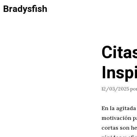
Saltar
Bradysfish
al
contenido
Cita
Insp
12/03/2025
po
En la agitad
motivación p
cortas son h