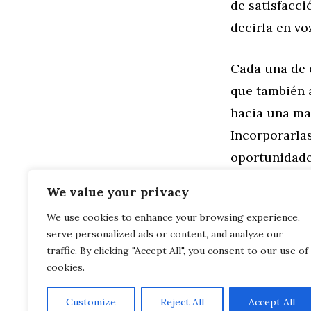
de satisfacci
decirla en v
Cada una de e
que también 
hacia una may
Incorporarla
oportunidade
motivadora
?
We value your privacy
We use cookies to enhance your browsing experience,
Categorías
Familia
,
Gen
serve personalized ads or content, and analyze our
Mantras Pod
Guía Práctic
traffic. By clicking "Accept All", you consent to our use of
cookies.
Customize
Reject All
Accept All