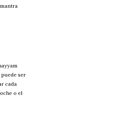
 mantra
Khayyam
a puede ser
ar cada
oche o el