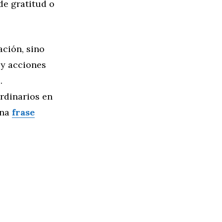
de gratitud o
ación, sino
 y acciones
.
rdinarios en
una
frase